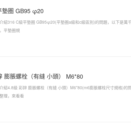
平墊圈 GB95 φ20
紹316 C級平墊圈 GB95φ20(平墊圈a級和c級區別)的問題，以下
。平墊圈規
彩鋅 膨脹螺栓（有縫 小頭） M6*80
紹4.8級 彩鋅 膨脹螺栓（有縫 小頭）M6*80(m6膨脹螺栓尺寸規格
整理，來看看