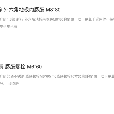
彩鋅 外六角地板內膨脹 M8*80
介紹4.8級 彩鋅 外六角地板內膨脹M8*80的問題，以下是萬千緊固件
規格規格有
 膨脹螺栓 M6*60
介紹普通不銹鋼 膨脹螺栓M6*60(m6膨脹螺栓尺寸規格)的問題，以下
吧。m6膨脹